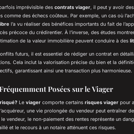
arfois imprévisible des
contrats viager
, il peut y avoir de
s comme des échecs coûteux. Par exemple, un cas où l’ache
libre
l’a vu réaliser des bénéfices importants du fait de l’ap
cès précoce du crédirentier. À l’inverse, des études montre
stimation de la valeur immobilière peuvent conduire à des
l
onflits futurs, il est essentiel de rédiger un contrat en détail
ions. Cela inclut la valorisation précise du bien et la définit
ectifs, garantissant ainsi une transaction plus harmonieuse.
Fréquemment Posées sur le Viager
 risqué?
Le
viager
comporte certains
risques viager
pour a
l’acquéreur, une vie prolongée du vendeur peut entraîner d
 le vendeur, le non-paiement des rentes représente un dang
aillé et le recours à un notaire atténuent ces risques.