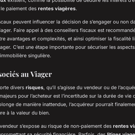
aux
existent, comme la possibilité de déduire les intérêts d’
 le paiement des
rentes viagères
.
scaux peuvent influencer la décision de s’engager ou non d
viager. Faire appel à des conseillers fiscaux est recommand
re avantages et complexités, et ainsi optimiser la fiscalité l
ager. C’est une étape importante pour sécuriser les aspects
immobilière singulière.
sociés au Viager
rte divers
risques
, qu’il s’agisse du vendeur ou de l’acqu
ajeurs pour l’acheteur est l’incertitude sur la durée de vie d
rolonge de manière inattendue, l’acquéreur pourrait finalem
e à la valeur du bien.
 vendeur s’expose au risque de non-paiement des
rentes v
promettant sa sécurité financière. Parfois, des
litiges viag