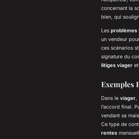
concernant la so
bien, qui soulig
Les
problèmes 
un vendeur pourr
ces scénarios str
signature du con
litiges viager
et
Exemples P
Dans le
viager
,
l’accord final.
vendant sa maiso
Ce type de cont
rentes
mensuell