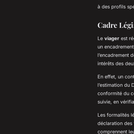
à des profils sp
Cadre Légis
Le
viager
est ré
un encadrement l
l’encadrement de
intérêts des deu
En effet, un con
l’estimation du D
conformité du co
suivie, en vérifi
Les formalités l
déclaration des 
comprennent leur