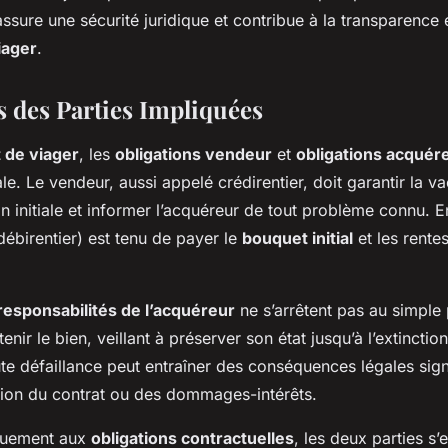
 assure une sécurité juridique et contribue à la transparence e
iager
.
s des Parties Impliquées
 de viager
, les
obligations vendeur
et
obligations acquér
le. Le vendeur, aussi appelé crédirentier, doit garantir la va
on initiale et informer l’acquéreur de tout problème connu. 
débirentier) est tenu de payer le
bouquet initial
et les rente
responsabilités de l’acquéreur
ne s’arrêtent pas au simple 
nir le bien, veillant à préserver son état jusqu’à l’extinctio
ute défaillance peut entraîner des conséquences légales signi
ion du contrat ou des dommages-intérêts.
quement aux
obligations contractuelles
, les deux parties s