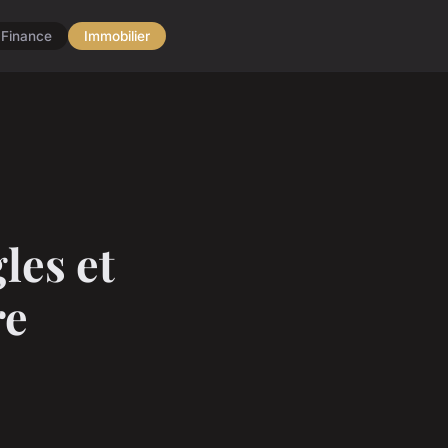
Finance
Immobilier
les et
re