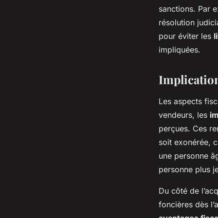
sanctions. Par 
résolution judici
pour éviter les
l
impliquées.
Implicatio
Les aspects fis
vendeurs, les
im
perçues. Ces re
soit exonérée, c
une personne âg
personne plus j
Du côté de l’acq
foncières dès l