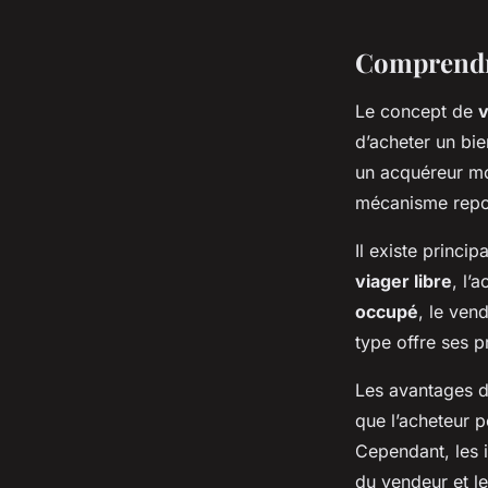
Comprendre
Le concept de
v
d’acheter un bie
un acquéreur mo
mécanisme repose
Il existe princ
viager libre
, l’
occupé
, le ven
type offre ses 
Les avantages 
que l’acheteur 
Cependant, les i
du vendeur et l