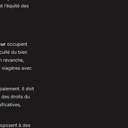
t l’équité des
eur
occupent
cuité du bien
En revanche,
s viagères avec
paiement. Il doit
n des droits du
ficatives,
’exposent à des