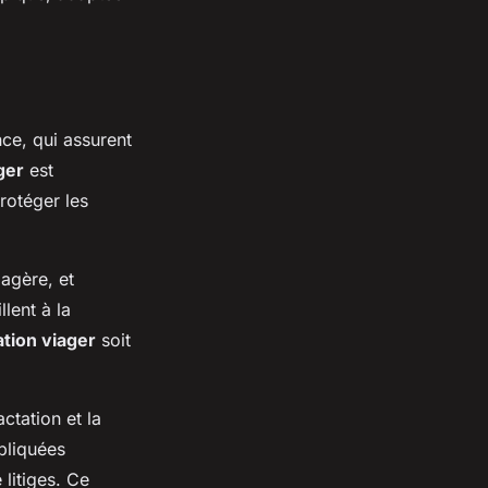
ce, qui assurent
ger
est
rotéger les
iagère, et
llent à la
tion viager
soit
ctation et la
mpliquées
 litiges. Ce