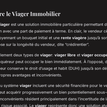
 le Viager Immobilier
iager
est une solution immobilière particulière permettant 
n avec une part de paiement à terme. En clair, le vendeur c
yennant un bouquet initial et une
rente viagère
jusqu’à so
 sur la longévité du vendeur, dite “crédirentier”.
ipalement deux types de
viager
:
viager libre
et
viager occup
acquéreur peut occuper le bien immédiatement. À l’opposé, 
deur conserve le droit d’usage et habit (DUH) jusqu’à son 
propres avantages et inconvénients.
du système
viager
incluent une sécurité financière pour le v
peut acquérir progressivement un bien potentiellement sous-
nconvénients résident principalement dans l’incertitude de 
e risque associé. Le
viager
représente donc une solution at