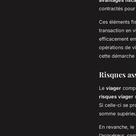
avantages fisc
contractés pour
Ces éléments fi
transaction en 
efficacement ent
opérations de vi
cette démarche 
Risques as
Le
viager
compo
risques viager
m
Si celle-ci se p
somme supérieur
En revanche, le
l’acquéreur, com