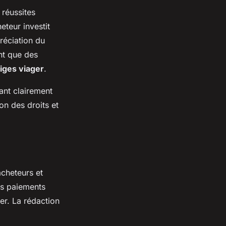
s réussites
teur investit
préciation du
nt que des
itiges viager
.
lant clairement
ion des droits et
cheteurs et
es paiements
er. La rédaction