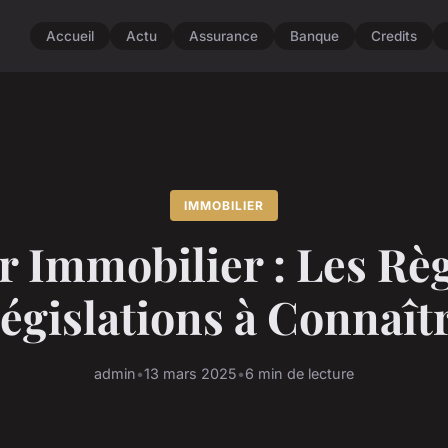
Accueil
Actu
Assurance
Banque
Credits
IMMOBILIER
r Immobilier : Les Règ
égislations à Connaît
admin
•
13 mars 2025
•
6 min de lecture