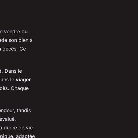
de vendre ou
ède son bien à
n décès. Ce
é
. Dans le
dans le
viager
décès. Chaque
endeur, tandis
évalué.
la durée de vie
ypique, adaptée