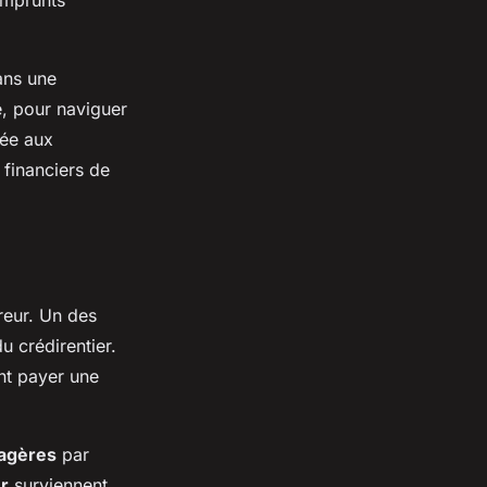
emprunts
ans une
é, pour naviguer
iée aux
 financiers de
éreur. Un des
u crédirentier.
ent payer une
iagères
par
er
surviennent